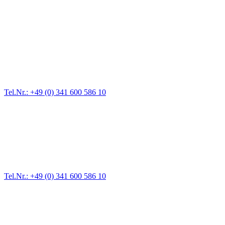
Abschlepp- und Bergungsdienst
Für jede Gewichtsklasse steht das passende Einsatzfahrzeug bereit,
vom Kleinkraftrad über PKW bis zu LKW und Reisebussen. Auch
Zufahrten und Parkhäuser sind für uns kein Problem.
Tel.Nr.: +49 (0) 341 600 586 10
Pannendienst für LKW + PKW
Ein Reifen ist platt, der Wagen springt nicht an – Pannen gibt es
immer wieder. Kleine Pannen beheben wir gleich vor Ort und
größere Reparaturen übernehmen wir in unserer Werkstatt.
Tel.Nr.: +49 (0) 341 600 586 10
Werkstatt für LKW + PKW
Egal ob Motor oder Bremsen - unsere langjährige Erfahrung und