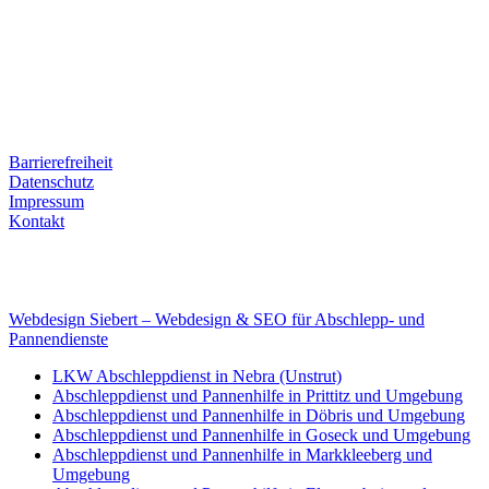
Ernst-Thälmann-Str. 61
06679 Hohenmölsen
Kontaktdaten
Tel. Nr.: +49 (0) 341 600 586 10
Mobile: +49 (0) 170 415 73 72
Rechtliches
Barrierefreiheit
Datenschutz
Impressum
Kontakt
Internet
E-Mail: deha-bergedienst@gmx.de
Internet: www.autoservice-deha.de
Webdesign Siebert – Webdesign & SEO für Abschlepp- und
Pannendienste
LKW Abschleppdienst in Nebra (Unstrut)
Abschleppdienst und Pannenhilfe in Prittitz und Umgebung
Abschleppdienst und Pannenhilfe in Döbris und Umgebung
Abschleppdienst und Pannenhilfe in Goseck und Umgebung
Abschleppdienst und Pannenhilfe in Markkleeberg und
Umgebung