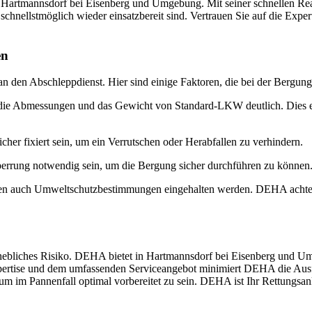
n Hartmannsdorf bei Eisenberg und Umgebung. Mit seiner schnellen Rea
schnellstmöglich wieder einsatzbereit sind. Vertrauen Sie auf die E
en
n den Abschleppdienst. Hier sind einige Faktoren, die bei der Bergun
die Abmessungen und das Gewicht von Standard-LKW deutlich. Dies erf
er fixiert sein, um ein Verrutschen oder Herabfallen zu verhindern.
perrung notwendig sein, um die Bergung sicher durchführen zu könn
en auch Umweltschutzbestimmungen eingehalten werden. DEHA achtet
hebliches Risiko. DEHA bietet in Hartmannsdorf bei Eisenberg und Um
ertise und dem umfassenden Serviceangebot minimiert DEHA die Ausfal
 im Pannenfall optimal vorbereitet zu sein. DEHA ist Ihr Rettungsa