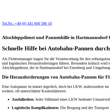
Werkstatt für LKW + PKW
Egal ob Motor oder Bremsen - unsere langjährige Erfahrung und moder
Erstausrüster-Qualität.
Tel.Nr.: +49 (0) 341 600 586 10
Abschleppdienst und Pannenhilfe in Hartmannsdorf b
Schnelle Hilfe bei Autobahn-Pannen durc
Als Flottenmanager tragen Sie die Verantwortung für den reibungslo
und logistischen Herausforderungen führen. Besonders kritisch wird 
Abschleppdienst, der in Hartmannsdorf bei Eisenberg und Umgebung ag
Die Herausforderungen von Autobahn-Pannen für F
Eine Autopanne ist immer ärgerlich, doch bei LKW, insbesondere im S
weitere, oft unterschätzte Kostenfaktoren:
Ausfallzeiten:
Jeder Stillstand eines LKW bedeutet Umsatzverlus
Logistische Komplikationen:
Die Bergung und der Transport 