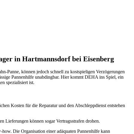
ugmechanik. Selbstverständlich erhalten Sie jedes Ersatzteil in
ager in Hartmannsdorf bei Eisenberg
bahn-Panne, können jedoch schnell zu kostspieligen Verzögerungen
rlässige Pannenhilfe unabdingbar. Hier kommt DEHA ins Spiel, ein
spezialisiert ist.
ichen Kosten für die Reparatur und den Abschleppdienst entstehen
chen Lieferungen können sogar Vertragsstrafen drohen.
how. Die Organisation einer adäquaten Pannenhilfe kann