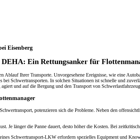
nste Prüftechnik machen uns zu Experten in allen Bereichen der Fahrze
ei Eisenberg
h DEHA: Ein Rettungsanker für Flottenman
sen Ablauf Ihrer Transporte. Unvorgesehene Ereignisse, wie eine Auto
es bei Schwertransporten. In solchen Situationen ist schnelle und zuve
iert und auf die Bergung und den Transport von Schwerlastfahrzeugen 
lottenmanager
chwertransport, potenzieren sich die Probleme. Neben den offensichtl
t. Je länger die Panne dauert, desto höher die Kosten. Bei zeitkritis
eines Schwertransport-LKW erfordern spezielles Equipment und Know-