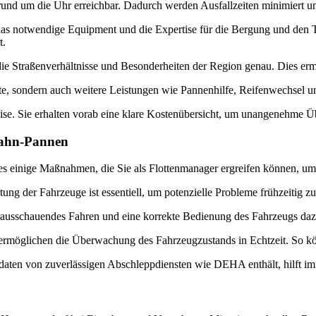
und um die Uhr erreichbar. Dadurch werden Ausfallzeiten minimiert und
s notwendige Equipment und die Expertise für die Bergung und den 
t.
e Straßenverhältnisse und Besonderheiten der Region genau. Dies erm
, sondern auch weitere Leistungen wie Pannenhilfe, Reifenwechsel und 
eise. Sie erhalten vorab eine klare Kostenübersicht, um unangenehme 
bahn-Pannen
s einige Maßnahmen, die Sie als Flottenmanager ergreifen können, um
ng der Fahrzeuge ist essentiell, um potenzielle Probleme frühzeitig 
ausschauendes Fahren und eine korrekte Bedienung des Fahrzeugs daz
möglichen die Überwachung des Fahrzeugzustands in Echtzeit. So kön
daten von zuverlässigen Abschleppdiensten wie DEHA enthält, hilft im P