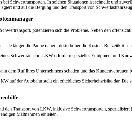
es bei Schwertransporten. In solchen Situationen ist schnelle und zuve
iert und auf die Bergung und den Transport von Schwerlastfahrzeugen 
lottenmanager
chwertransport, potenzieren sich die Probleme. Neben den offensichtl
t. Je länger die Panne dauert, desto höher die Kosten. Bei zeitkritis
eines Schwertransport-LKW erfordern spezielles Equipment und Know-
 kann dem Ruf Ihres Unternehmens schaden und das Kundenvertrauen be
W auf der Autobahn stellt ein erhebliches Sicherheitsrisiko dar. Die sc
nenhilfe
d den Transport von LKW, inklusive Schwertransporten, spezialisiert h
twendigen Maßnahmen einleiten.