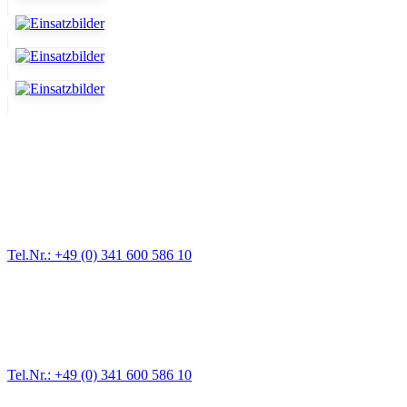
Abschlepp- und Bergungsdienst
Für jede Gewichtsklasse steht das passende Einsatzfahrzeug bereit,
Tel.Nr.: +49 (0) 341 600 586 10
Pannendienst für LKW + PKW
Ein Reifen ist platt, der Wagen springt nicht an – Pannen gibt es im
Tel.Nr.: +49 (0) 341 600 586 10