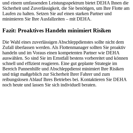
und einem umfassenden Leistungsspektrum bietet DEHA Ihnen die
Sicherheit und Zuverlässigkeit, die Sie benötigen, um Ihre Flotte am
Laufen zu halten. Setzen Sie auf einen starken Partner und
minimieren Sie Ihre Ausfallzeiten – mit DEHA.
Fazit: Proaktives Handeln minimiert Risiken
Die Wahl eines zuverlässigen Abschleppdienstes sollte nicht dem
Zufall überlassen werden. Als Flottenmanager sollten Sie proaktiv
handeln und im Voraus einen kompetenten Partner wie DEHA
auswählen. So sind Sie im Ernstfall bestens vorbereitet und können
schnell und effizient reagieren. Eine gut geplante Strategie im
Bereich Pannenhilfe und Abschleppdienst minimiert Ihre Risiken
und trägt maßgeblich zur Sicherheit Ihrer Fahrer und zum
reibungslosen Ablauf Ihres Betriebes bei. Kontaktieren Sie DEHA
noch heute und lassen Sie sich individuell beraten.
Abschlepp- und Bergungsdienst
Für jede Gewichtsklasse steht das passende Einsatzfahrzeug bereit,
vom Kleinkraftrad über PKW bis zu LKW und Reisebussen. Auch