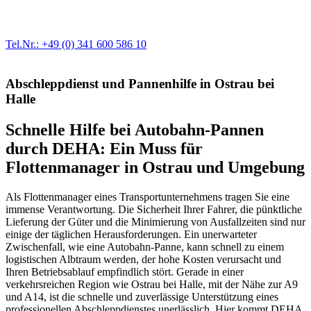
modernste Prüftechnik machen uns zu Experten in allen Bereichen
der Fahrzeugmechanik. Selbstverständlich erhalten Sie jedes
Ersatzteil in Erstausrüster-Qualität.
Tel.Nr.: +49 (0) 341 600 586 10
Abschleppdienst und Pannenhilfe in Ostrau bei
Halle
Schnelle Hilfe bei Autobahn-Pannen
durch DEHA: Ein Muss für
Flottenmanager in Ostrau und Umgebung
Als Flottenmanager eines Transportunternehmens tragen Sie eine
immense Verantwortung. Die Sicherheit Ihrer Fahrer, die pünktliche
Lieferung der Güter und die Minimierung von Ausfallzeiten sind nur
einige der täglichen Herausforderungen. Ein unerwarteter
Zwischenfall, wie eine Autobahn-Panne, kann schnell zu einem
logistischen Albtraum werden, der hohe Kosten verursacht und
Ihren Betriebsablauf empfindlich stört. Gerade in einer
verkehrsreichen Region wie Ostrau bei Halle, mit der Nähe zur A9
und A14, ist die schnelle und zuverlässige Unterstützung eines
professionellen Abschleppdienstes unerlässlich. Hier kommt DEHA