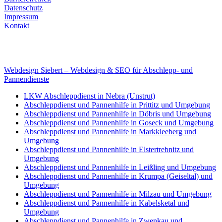
Datenschutz
Impressum
Kontakt
Internet
E-Mail: deha-bergedienst@gmx.de
Internet: www.autoservice-deha.de
Webdesign Siebert – Webdesign & SEO für Abschlepp- und
Pannendienste
LKW Abschleppdienst in Nebra (Unstrut)
Abschleppdienst und Pannenhilfe in Prittitz und Umgebung
Abschleppdienst und Pannenhilfe in Döbris und Umgebung
Abschleppdienst und Pannenhilfe in Goseck und Umgebung
Abschleppdienst und Pannenhilfe in Markkleeberg und
Umgebung
Abschleppdienst und Pannenhilfe in Elstertrebnitz und
Umgebung
Abschleppdienst und Pannenhilfe in Leißling und Umgebung
Abschleppdienst und Pannenhilfe in Krumpa (Geiseltal) und
Umgebung
Abschleppdienst und Pannenhilfe in Milzau und Umgebung
Abschleppdienst und Pannenhilfe in Kabelsketal und
Umgebung
Abschleppdienst und Pannenhilfe in Zwenkau und