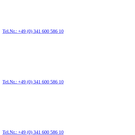
Für jede Gewichtsklasse steht das passende Einsatzfahrzeug bereit,
vom Kleinkraftrad über PKW bis zu LKW und Reisebussen. Auch
Zufahrten und Parkhäuser sind für uns kein Problem.
Tel.Nr.: +49 (0) 341 600 586 10
Pannendienst für LKW + PKW
Ein Reifen ist platt, der Wagen springt nicht an – Pannen gibt es
immer wieder. Kleine Pannen beheben wir gleich vor Ort und
größere Reparaturen übernehmen wir in unserer Werkstatt.
Tel.Nr.: +49 (0) 341 600 586 10
Werkstatt für LKW + PKW
Egal ob Motor oder Bremsen - unsere langjährige Erfahrung und
modernste Prüftechnik machen uns zu Experten in allen Bereichen
der Fahrzeugmechanik. Selbstverständlich erhalten Sie jedes
Ersatzteil in Erstausrüster-Qualität.
Tel.Nr.: +49 (0) 341 600 586 10