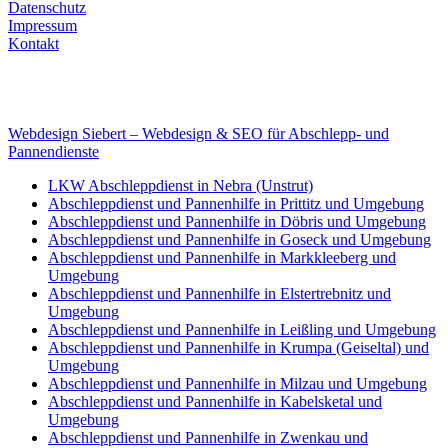
Datenschutz
Impressum
Kontakt
Internet
E-Mail: deha-bergedienst@gmx.de
Internet: www.autoservice-deha.de
Webdesign Siebert – Webdesign & SEO für Abschlepp- und
Pannendienste
LKW Abschleppdienst in Nebra (Unstrut)
Abschleppdienst und Pannenhilfe in Prittitz und Umgebung
Abschleppdienst und Pannenhilfe in Döbris und Umgebung
Abschleppdienst und Pannenhilfe in Goseck und Umgebung
Abschleppdienst und Pannenhilfe in Markkleeberg und
Umgebung
Abschleppdienst und Pannenhilfe in Elstertrebnitz und
Umgebung
Abschleppdienst und Pannenhilfe in Leißling und Umgebung
Abschleppdienst und Pannenhilfe in Krumpa (Geiseltal) und
Umgebung
Abschleppdienst und Pannenhilfe in Milzau und Umgebung
Abschleppdienst und Pannenhilfe in Kabelsketal und
Umgebung
Abschleppdienst und Pannenhilfe in Zwenkau und