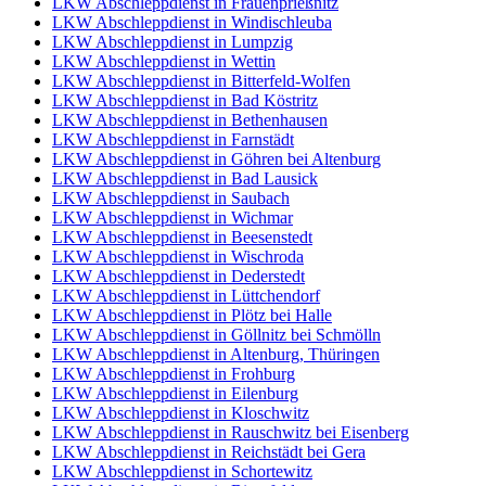
LKW Abschleppdienst in Frauenprießnitz
LKW Abschleppdienst in Windischleuba
LKW Abschleppdienst in Lumpzig
LKW Abschleppdienst in Wettin
LKW Abschleppdienst in Bitterfeld-Wolfen
LKW Abschleppdienst in Bad Köstritz
LKW Abschleppdienst in Bethenhausen
LKW Abschleppdienst in Farnstädt
LKW Abschleppdienst in Göhren bei Altenburg
LKW Abschleppdienst in Bad Lausick
LKW Abschleppdienst in Saubach
LKW Abschleppdienst in Wichmar
LKW Abschleppdienst in Beesenstedt
LKW Abschleppdienst in Wischroda
LKW Abschleppdienst in Dederstedt
LKW Abschleppdienst in Lüttchendorf
LKW Abschleppdienst in Plötz bei Halle
LKW Abschleppdienst in Göllnitz bei Schmölln
LKW Abschleppdienst in Altenburg, Thüringen
LKW Abschleppdienst in Frohburg
LKW Abschleppdienst in Eilenburg
LKW Abschleppdienst in Kloschwitz
LKW Abschleppdienst in Rauschwitz bei Eisenberg
LKW Abschleppdienst in Reichstädt bei Gera
LKW Abschleppdienst in Schortewitz