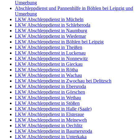
Umgebung
Abschleppdienst und Pannenhilfe in Böhlen bei Leipzig und
Umgebung
LKW Abschleppdienst in Mücheln
LKW Abschleppdienst in Schleberoda
LKW Abschleppdienst in Naumburg
LKW Abschleppdienst in Wiedemar
LKW Abschleppdienst in Böhlen bei Leipzig
LKW Abschleppdienst in Theißen
LKW Abschleppdienst in Luckenau
LKW Abschleppdienst in Nonnewitz
LKW Abschleppdienst in Gieckau
LKW Abschleppdienst in Rötha
LKW Abschleppdienst in Wachau
LKW Abschleppdienst in Zwochau bei Delitzsch
LKW Abschleppdienst in Ebersroda
LKW Abschleppdienst in Görschen
LKW Abschleppdienst in Wethau
LKW Abschleppdienst in Stößen
LKW Abschleppdienst in Halle (Saale)
LKW Abschleppdienst in Elsteraue
LKW Abschleppdienst in Meineweh
LKW Abschleppdienst in Oechlitz
LKW Abschleppdienst in Baumersroda
LKW Abschleppdienst in Unterkaka