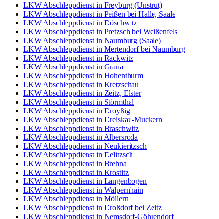
LKW Abschleppdienst in Freyburg (Unstrut)
LKW Abschleppdienst in Peißen bei Halle, Saale
LKW Abschleppdienst in Döschwitz
LKW Abschleppdienst in Pretzsch bei Weißenfels
LKW Abschleppdienst in Naumburg (Saale)
LKW Abschleppdienst in Mertendorf bei Naumburg
LKW Abschleppdienst in Rackwitz
LKW Abschleppdienst in Grana
LKW Abschleppdienst in Hohenthurm
LKW Abschleppdienst in Kretzschau
LKW Abschleppdienst in Zeitz, Elster
LKW Abschleppdienst in Störmthal
LKW Abschleppdienst in Droyßig
LKW Abschleppdienst in Dreiskau-Muckern
LKW Abschleppdienst in Braschwitz
LKW Abschleppdienst in Albersroda
LKW Abschleppdienst in Neukieritzsch
LKW Abschleppdienst in Delitzsch
LKW Abschleppdienst in Brehna
LKW Abschleppdienst in Krostitz
LKW Abschleppdienst in Langenbogen
LKW Abschleppdienst in Walpernhain
LKW Abschleppdienst in Möllern
LKW Abschleppdienst in Droßdorf bei Zeitz
LKW Abschleppdienst in Nemsdorf-Göhrendorf