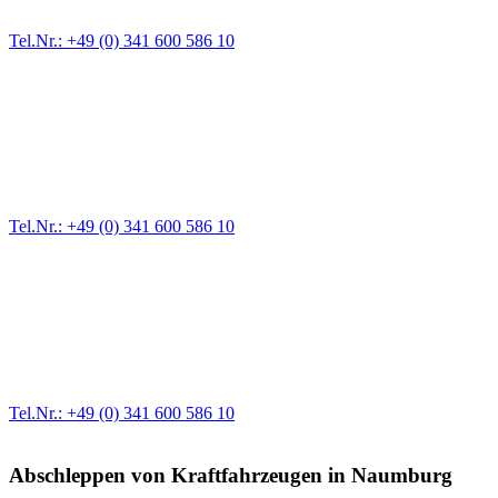
Zufahrten und Parkhäuser sind für uns kein Problem.
Tel.Nr.: +49 (0) 341 600 586 10
Pannendienst für LKW + PKW
Ein Reifen ist platt, der Wagen springt nicht an – Pannen gibt es
immer wieder. Kleine Pannen beheben wir gleich vor Ort und
größere Reparaturen übernehmen wir in unserer Werkstatt.
Tel.Nr.: +49 (0) 341 600 586 10
Werkstatt für LKW + PKW
Egal ob Motor oder Bremsen - unsere langjährige Erfahrung und
modernste Prüftechnik machen uns zu Experten in allen Bereichen
der Fahrzeugmechanik. Selbstverständlich erhalten Sie jedes
Ersatzteil in Erstausrüster-Qualität.
Tel.Nr.: +49 (0) 341 600 586 10
Abschleppen von Kraftfahrzeugen in Naumburg