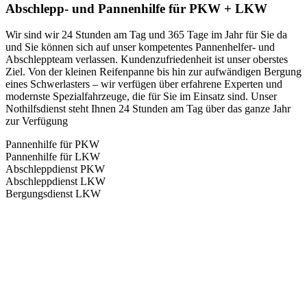
Abschlepp- und Pannenhilfe für PKW + LKW
Wir sind wir 24 Stunden am Tag und 365 Tage im Jahr für Sie da
und Sie können sich auf unser kompetentes Pannenhelfer- und
Abschleppteam verlassen. Kundenzufriedenheit ist unser oberstes
Ziel. Von der kleinen Reifenpanne bis hin zur aufwändigen Bergung
eines Schwerlasters – wir verfügen über erfahrene Experten und
modernste Spezialfahrzeuge, die für Sie im Einsatz sind. Unser
Nothilfsdienst steht Ihnen 24 Stunden am Tag über das ganze Jahr
zur Verfügung
Pannenhilfe für PKW
Pannenhilfe für LKW
Abschleppdienst PKW
Abschleppdienst LKW
Bergungsdienst LKW
Abschlepp- und Bergungsdienst
Für jede Gewichtsklasse steht das passende Einsatzfahrzeug bereit,
vom Kleinkraftrad über PKW bis zu LKW und Reisebussen. Auch