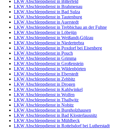
LKW Abschleppdienst in Bitterfeld
LKW Abschleppdienst in Brahmenau
LKW Abschleppdienst in Bad Sulza
LKW Abschleppdienst in Tautenburg
LKW Abschleppdienst in Auerstedt
LKW Abschleppdienst in Trebbichau an der Fuhne
LKW Abschleppdienst in Löbejün
LKW Abschleppdienst in Weißandt-Gölzau
LKW Abschleppdienst in Niedertrebra
LKW Abschleppdienst in Poxdorf bei Eisenberg
LKW Abschleppdienst in Pouch
LKW Abschleppdienst in Grimma
LKW Abschleppdienst in Großenstein
LKW Abschleppdienst in Wildenbörten
LKW Abschleppdienst in Eberstedt
LKW Abschleppdienst in Zehbitz
LKW Abschleppdienst in Drogen
LKW Abschleppdienst in Kahlwinkel
LKW Abschleppdienst in Wolfen
LKW Abschleppdienst in Thallwitz
LKW Abschleppdienst in Nobitz
LKW Abschleppdienst in Burgholzhausen
LKW Abschleppdienst in Bad Klosterlausnitz
LKW Abschleppdienst in Mühlbeck
LKW Abschleppdienst in Rottelsdorf bei Lutherstadt