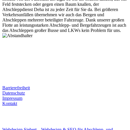
Feld feststecken oder gegen einen Baum knallen, der
Abschleppdienst Deha ist zu jeder Zeit für Sie da. Bei größeren
Verkehrsunfällen übernehmen wir auch das Bergen und
Abschleppen mehrerer beteiligter Fahrzeuge. Dank unserer großen
Flotte an leistungsstarken Abschlepp- und Bergefahrzeugen ist auch
das Abschleppen großer Busse und LKWs kein Problem für uns.
Postanschrift
Ernst-Thälmann-Str. 61
06679 Hohenmölsen
Kontaktdaten
Tel. Nr.: +49 (0) 341 600 586 10
Mobile: +49 (0) 170 415 73 72
Rechtliches
Barrierefreiheit
Datenschutz
Impressum
Kontakt
Internet
E-Mail: deha-bergedienst@gmx.de
Internet: www.autoservice-deha.de
Webdesign Siebert – Webdesign & SEO für Abschlepp- und