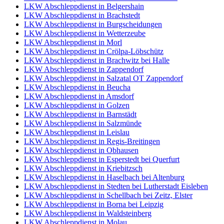
LKW Abschleppdienst in Belgershain
LKW Abschleppdienst in Brachstedt
LKW Abschleppdienst in Burgscheidungen
LKW Abschleppdienst in Wetterzeube
LKW Abschleppdienst in Morl
LKW Abschleppdienst in Crölpa-Löbschütz
LKW Abschleppdienst in Brachwitz bei Halle
LKW Abschleppdienst in Zappendorf
LKW Abschleppdienst in Salzatal OT Zappendorf
LKW Abschleppdienst in Beucha
LKW Abschleppdienst in Amsdorf
LKW Abschleppdienst in Golzen
LKW Abschleppdienst in Barnstädt
LKW Abschleppdienst in Salzmünde
LKW Abschleppdienst in Leislau
LKW Abschleppdienst in Regis-Breitingen
LKW Abschleppdienst in Obhausen
LKW Abschleppdienst in Esperstedt bei Querfurt
LKW Abschleppdienst in Kriebitzsch
LKW Abschleppdienst in Haselbach bei Altenburg
LKW Abschleppdienst in Stedten bei Lutherstadt Eisleben
LKW Abschleppdienst in Schellbach bei Zeitz, Elster
LKW Abschleppdienst in Borna bei Leipzig
LKW Abschleppdienst in Waldsteinberg
LKW Abschleppdienst in Molau