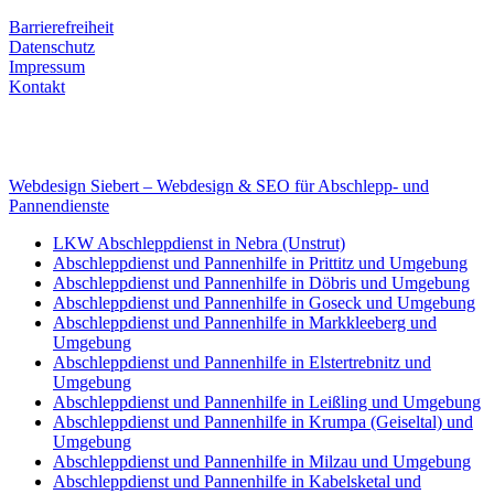
Rechtliches
Barrierefreiheit
Datenschutz
Impressum
Kontakt
Internet
E-Mail: deha-bergedienst@gmx.de
Internet: www.autoservice-deha.de
Webdesign Siebert – Webdesign & SEO für Abschlepp- und
Pannendienste
LKW Abschleppdienst in Nebra (Unstrut)
Abschleppdienst und Pannenhilfe in Prittitz und Umgebung
Abschleppdienst und Pannenhilfe in Döbris und Umgebung
Abschleppdienst und Pannenhilfe in Goseck und Umgebung
Abschleppdienst und Pannenhilfe in Markkleeberg und
Umgebung
Abschleppdienst und Pannenhilfe in Elstertrebnitz und
Umgebung
Abschleppdienst und Pannenhilfe in Leißling und Umgebung
Abschleppdienst und Pannenhilfe in Krumpa (Geiseltal) und
Umgebung
Abschleppdienst und Pannenhilfe in Milzau und Umgebung
Abschleppdienst und Pannenhilfe in Kabelsketal und