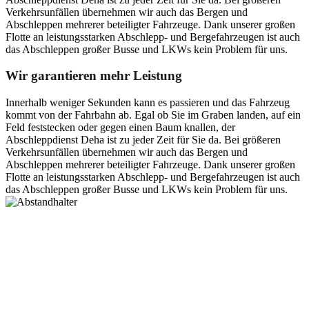
Verkehrsunfällen übernehmen wir auch das Bergen und
Abschleppen mehrerer beteiligter Fahrzeuge. Dank unserer großen
Flotte an leistungsstarken Abschlepp- und Bergefahrzeugen ist auch
das Abschleppen großer Busse und LKWs kein Problem für uns.
Wir garantieren mehr Leistung
Innerhalb weniger Sekunden kann es passieren und das Fahrzeug
kommt von der Fahrbahn ab. Egal ob Sie im Graben landen, auf ein
Feld feststecken oder gegen einen Baum knallen, der
Abschleppdienst Deha ist zu jeder Zeit für Sie da. Bei größeren
Verkehrsunfällen übernehmen wir auch das Bergen und
Abschleppen mehrerer beteiligter Fahrzeuge. Dank unserer großen
Flotte an leistungsstarken Abschlepp- und Bergefahrzeugen ist auch
das Abschleppen großer Busse und LKWs kein Problem für uns.
Postanschrift
Ernst-Thälmann-Str. 61
06679 Hohenmölsen
Kontaktdaten
Tel. Nr.: +49 (0) 341 600 586 10
Mobile: +49 (0) 170 415 73 72