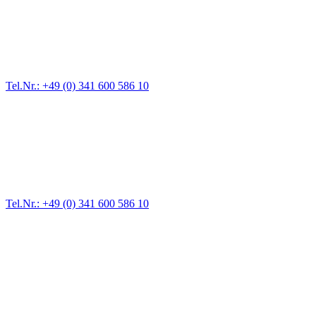
Abschlepp- und Bergungsdienst
Für jede Gewichtsklasse steht das passende Einsatzfahrzeug bereit,
vom Kleinkraftrad über PKW bis zu LKW und Reisebussen. Auch
Zufahrten und Parkhäuser sind für uns kein Problem.
Tel.Nr.: +49 (0) 341 600 586 10
Pannendienst für LKW + PKW
Ein Reifen ist platt, der Wagen springt nicht an – Pannen gibt es
immer wieder. Kleine Pannen beheben wir gleich vor Ort und
größere Reparaturen übernehmen wir in unserer Werkstatt.
Tel.Nr.: +49 (0) 341 600 586 10
Werkstatt für LKW + PKW
Egal ob Motor oder Bremsen - unsere langjährige Erfahrung und
modernste Prüftechnik machen uns zu Experten in allen Bereichen
der Fahrzeugmechanik. Selbstverständlich erhalten Sie jedes
Ersatzteil in Erstausrüster-Qualität.