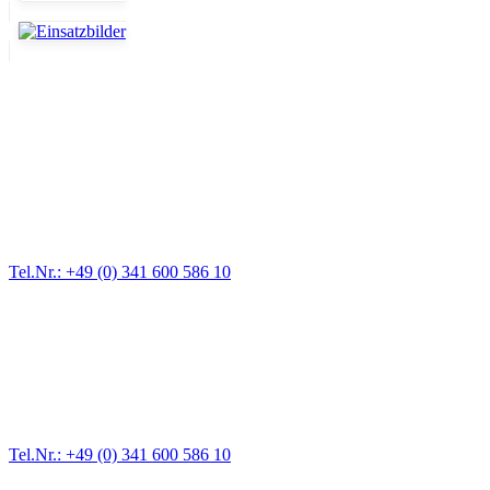
Abschlepp- und Bergungsdienst
Für jede Gewichtsklasse steht das passende Einsatzfahrzeug bereit,
vom Kleinkraftrad über PKW bis zu LKW und Reisebussen. Auch
Zufahrten und Parkhäuser sind für uns kein Problem.
Tel.Nr.: +49 (0) 341 600 586 10
Pannendienst für LKW + PKW
Ein Reifen ist platt, der Wagen springt nicht an – Pannen gibt es
immer wieder. Kleine Pannen beheben wir gleich vor Ort und
größere Reparaturen übernehmen wir in unserer Werkstatt.
Tel.Nr.: +49 (0) 341 600 586 10