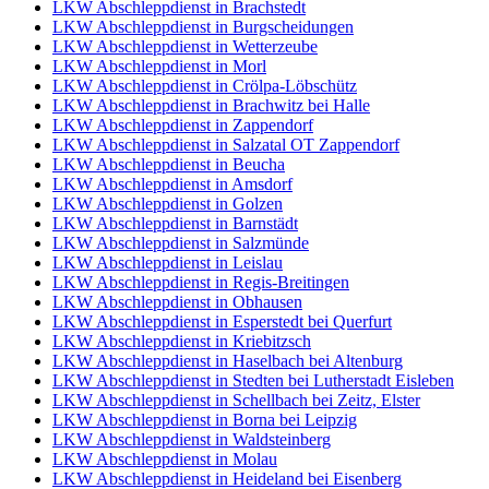
LKW Abschleppdienst in Brachstedt
LKW Abschleppdienst in Burgscheidungen
LKW Abschleppdienst in Wetterzeube
LKW Abschleppdienst in Morl
LKW Abschleppdienst in Crölpa-Löbschütz
LKW Abschleppdienst in Brachwitz bei Halle
LKW Abschleppdienst in Zappendorf
LKW Abschleppdienst in Salzatal OT Zappendorf
LKW Abschleppdienst in Beucha
LKW Abschleppdienst in Amsdorf
LKW Abschleppdienst in Golzen
LKW Abschleppdienst in Barnstädt
LKW Abschleppdienst in Salzmünde
LKW Abschleppdienst in Leislau
LKW Abschleppdienst in Regis-Breitingen
LKW Abschleppdienst in Obhausen
LKW Abschleppdienst in Esperstedt bei Querfurt
LKW Abschleppdienst in Kriebitzsch
LKW Abschleppdienst in Haselbach bei Altenburg
LKW Abschleppdienst in Stedten bei Lutherstadt Eisleben
LKW Abschleppdienst in Schellbach bei Zeitz, Elster
LKW Abschleppdienst in Borna bei Leipzig
LKW Abschleppdienst in Waldsteinberg
LKW Abschleppdienst in Molau
LKW Abschleppdienst in Heideland bei Eisenberg