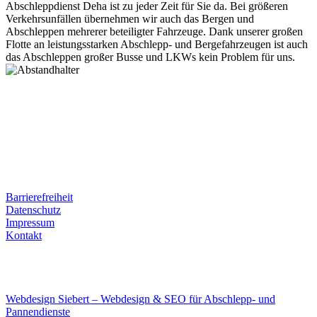
Abschleppdienst Deha ist zu jeder Zeit für Sie da. Bei größeren
Verkehrsunfällen übernehmen wir auch das Bergen und
Abschleppen mehrerer beteiligter Fahrzeuge. Dank unserer großen
Flotte an leistungsstarken Abschlepp- und Bergefahrzeugen ist auch
das Abschleppen großer Busse und LKWs kein Problem für uns.
Postanschrift
Ernst-Thälmann-Str. 61
06679 Hohenmölsen
Kontaktdaten
Tel. Nr.: +49 (0) 341 600 586 10
Mobile: +49 (0) 170 415 73 72
Rechtliches
Barrierefreiheit
Datenschutz
Impressum
Kontakt
Internet
E-Mail: deha-bergedienst@gmx.de
Internet: www.autoservice-deha.de
Webdesign Siebert – Webdesign & SEO für Abschlepp- und
Pannendienste