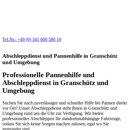
Werkstatt für LKW + PKW
Egal ob Motor oder Bremsen - unsere langjährige Erfahrung und
modernste Prüftechnik machen uns zu Experten in allen Bereichen
der Fahrzeugmechanik. Selbstverständlich erhalten Sie jedes
Ersatzteil in Erstausrüster-Qualität.
Tel.Nr.: +49 (0) 341 600 586 10
Abschleppdienst und Pannenhilfe in Granschütz
und Umgebung
Professionelle Pannenhilfe und
Abschleppdienst in Granschütz und
Umgebung
Suchen Sie nach zuverlässiger und schneller Hilfe bei Pannen direkt
vor Ort? Unser Abschleppdienst steht Ihnen in Granschütz und
Umgebung rund um die Uhr zur Verfügung. Wir bieten
professionelles Abschleppen für standortunabhängige Fahrzeuge,
sodass Sie sich keine Sorgen machen müssen, egal wo Sie
gestrandet sind.