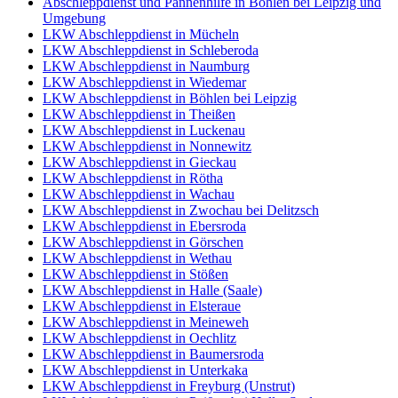
Abschleppdienst und Pannenhilfe in Böhlen bei Leipzig und
Umgebung
LKW Abschleppdienst in Mücheln
LKW Abschleppdienst in Schleberoda
LKW Abschleppdienst in Naumburg
LKW Abschleppdienst in Wiedemar
LKW Abschleppdienst in Böhlen bei Leipzig
LKW Abschleppdienst in Theißen
LKW Abschleppdienst in Luckenau
LKW Abschleppdienst in Nonnewitz
LKW Abschleppdienst in Gieckau
LKW Abschleppdienst in Rötha
LKW Abschleppdienst in Wachau
LKW Abschleppdienst in Zwochau bei Delitzsch
LKW Abschleppdienst in Ebersroda
LKW Abschleppdienst in Görschen
LKW Abschleppdienst in Wethau
LKW Abschleppdienst in Stößen
LKW Abschleppdienst in Halle (Saale)
LKW Abschleppdienst in Elsteraue
LKW Abschleppdienst in Meineweh
LKW Abschleppdienst in Oechlitz
LKW Abschleppdienst in Baumersroda
LKW Abschleppdienst in Unterkaka
LKW Abschleppdienst in Freyburg (Unstrut)