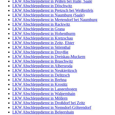
LKW Abschleppdienst in Peißen bei Halle, Saale
LKW Abschleppdienst in Döschwitz
LKW Abschleppdienst in Pretzsch bei Weißenfels
LKW Abschleppdienst in Naumburg (Saale)
LKW Abschleppdienst in Mertendorf bei Naumburg
LKW Abschleppdienst in Rackwitz
LKW Abschleppdienst in Grana
LKW Abschleppdienst in Hohenthurm
LKW Abschleppdienst in Kretzschau
LKW Abschleppdienst in Zeitz, Elster
LKW Abschleppdienst in Störmthal
LKW Abschleppdienst in Droyßig
LKW Abschleppdienst in Dreiskau-Muckern
LKW Abschleppdienst in Braschwitz
LKW Abschleppdienst in Albersroda
LKW Abschleppdienst in Neukieritzsch
LKW Abschleppdienst in Delitzsch
LKW Abschleppdienst in Brehna
LKW Abschleppdienst in Krostitz
LKW Abschleppdienst in Langenbogen
LKW Abschleppdienst in Walpernhain
LKW Abschleppdienst in Möllern
LKW Abschleppdienst in Droßdorf bei Zeitz
LKW Abschleppdienst in Nemsdorf-Göhrendorf
LKW Abschleppdienst in Belgershain