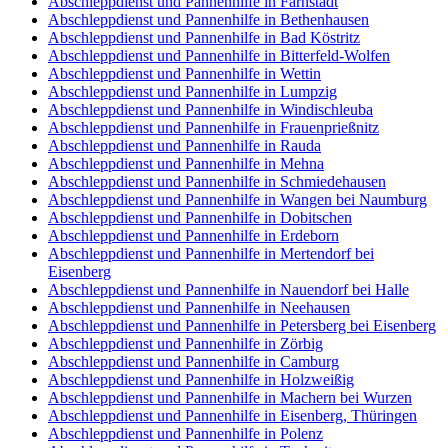
Abschleppdienst und Pannenhilfe in Farnstädt
Abschleppdienst und Pannenhilfe in Bethenhausen
Abschleppdienst und Pannenhilfe in Bad Köstritz
Abschleppdienst und Pannenhilfe in Bitterfeld-Wolfen
Abschleppdienst und Pannenhilfe in Wettin
Abschleppdienst und Pannenhilfe in Lumpzig
Abschleppdienst und Pannenhilfe in Windischleuba
Abschleppdienst und Pannenhilfe in Frauenprießnitz
Abschleppdienst und Pannenhilfe in Rauda
Abschleppdienst und Pannenhilfe in Mehna
Abschleppdienst und Pannenhilfe in Schmiedehausen
Abschleppdienst und Pannenhilfe in Wangen bei Naumburg
Abschleppdienst und Pannenhilfe in Dobitschen
Abschleppdienst und Pannenhilfe in Erdeborn
Abschleppdienst und Pannenhilfe in Mertendorf bei
Eisenberg
Abschleppdienst und Pannenhilfe in Nauendorf bei Halle
Abschleppdienst und Pannenhilfe in Neehausen
Abschleppdienst und Pannenhilfe in Petersberg bei Eisenberg
Abschleppdienst und Pannenhilfe in Zörbig
Abschleppdienst und Pannenhilfe in Camburg
Abschleppdienst und Pannenhilfe in Holzweißig
Abschleppdienst und Pannenhilfe in Machern bei Wurzen
Abschleppdienst und Pannenhilfe in Eisenberg, Thüringen
Abschleppdienst und Pannenhilfe in Polenz