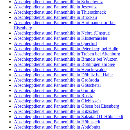
Abschleppdienst und Pannenhilfe in Schochwitz
Abschleppdienst und Pannenhilfe in Jesewitz
Abschleppdienst und Pannenhilfe in Thierschneck
Abschleppdienst und Pannenhilfe in Bröckau
Abschleppdienst und Pannenhilfe in Hartmannsdorf bei
Eisenberg
Abschleppdienst und Pannenhilfe in Nebra (Unstrut)
Abschleppdienst und Pannenhilfe in Klosterhäseler
Abschleppdienst und Pannenhilfe in Querfurt
Abschleppdienst und Pannenhilfe in Petersberg bei Halle
Abschleppdienst und Pannenhilfe in Treben bei Altenburg
Abschleppdienst und Pannenhilfe in Brandis bei Wurzen
Abschleppdienst und Pannenhilfe in Röblingen am See
Abschleppdienst und Pannenhilfe in Heuckewalde
Abschleppdienst und Pannenhilfe in Döblitz bei Halle
Abschleppdienst und Pannenhilfe in Großröda
Abschleppdienst und Pannenhilfe in Götschetal
Abschleppdienst und Pannenhilfe in Gimritz
Abschleppdienst und Pannenhilfe in Rositz
Abschleppdienst und Pannenhilfe in Glebitzsch
Abschleppdienst und Pannenhilfe in Gösen bei Eisenberg
Abschleppdienst und Pannenhilfe in Kitzscher
Abschleppdienst und Pannenhilfe in Salzatal OT Höhnstedt
Abschleppdienst und Pannenhilfe in Höhnstedt
Abschleppdienst und Pannenhilfe in Abtlöbnitz