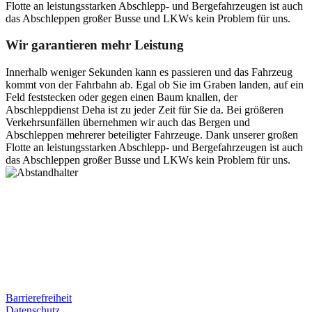
Flotte an leistungsstarken Abschlepp- und Bergefahrzeugen ist auch
das Abschleppen großer Busse und LKWs kein Problem für uns.
Wir garantieren mehr Leistung
Innerhalb weniger Sekunden kann es passieren und das Fahrzeug
kommt von der Fahrbahn ab. Egal ob Sie im Graben landen, auf ein
Feld feststecken oder gegen einen Baum knallen, der
Abschleppdienst Deha ist zu jeder Zeit für Sie da. Bei größeren
Verkehrsunfällen übernehmen wir auch das Bergen und
Abschleppen mehrerer beteiligter Fahrzeuge. Dank unserer großen
Flotte an leistungsstarken Abschlepp- und Bergefahrzeugen ist auch
das Abschleppen großer Busse und LKWs kein Problem für uns.
Postanschrift
Ernst-Thälmann-Str. 61
06679 Hohenmölsen
Kontaktdaten
Tel. Nr.: +49 (0) 341 600 586 10
Mobile: +49 (0) 170 415 73 72
Rechtliches
Barrierefreiheit
Datenschutz