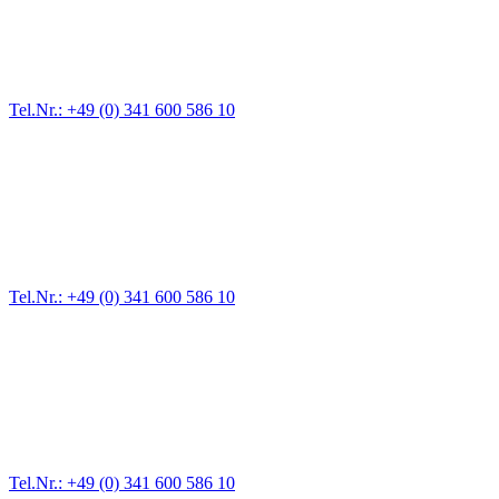
Für jede Gewichtsklasse steht das passende Einsatzfahrzeug bereit,
vom Kleinkraftrad über PKW bis zu LKW und Reisebussen. Auch
Zufahrten und Parkhäuser sind für uns kein Problem.
Tel.Nr.: +49 (0) 341 600 586 10
Pannendienst für LKW + PKW
Ein Reifen ist platt, der Wagen springt nicht an – Pannen gibt es
immer wieder. Kleine Pannen beheben wir gleich vor Ort und
größere Reparaturen übernehmen wir in unserer Werkstatt.
Tel.Nr.: +49 (0) 341 600 586 10
Werkstatt für LKW + PKW
Egal ob Motor oder Bremsen - unsere langjährige Erfahrung und
modernste Prüftechnik machen uns zu Experten in allen Bereichen
der Fahrzeugmechanik. Selbstverständlich erhalten Sie jedes
Ersatzteil in Erstausrüster-Qualität.
Tel.Nr.: +49 (0) 341 600 586 10